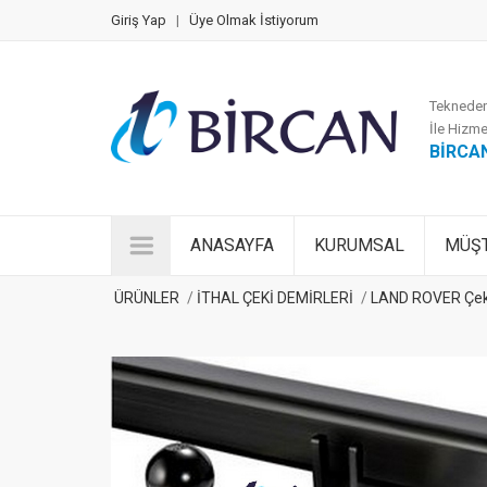
Giriş Yap
|
Üye Olmak İstiyorum
Tekneden
İle Hizme
BİRCA
ANASAYFA
KURUMSAL
MÜŞT
ÜRÜNLER
İTHAL ÇEKİ DEMİRLERİ
LAND ROVER Çeki