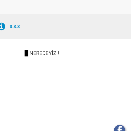
S.S.S
█
NEREDEYİZ !