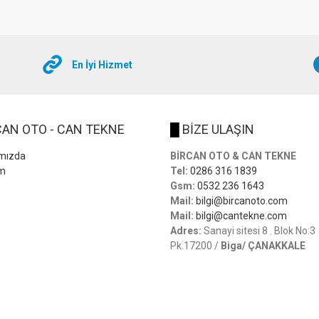
En İyi Hizmet
AN OTO - CAN TEKNE
█
BİZE ULAŞIN
mızda
BİRCAN OTO & CAN TEKNE
im
Tel:
0286 316 1839
Gsm:
0532 236 1643
Mail:
bilgi@bircanoto.com
Mail:
bilgi@cantekne.com
Adres:
Sanayi sitesi 8 . Blok No:3
Pk.17200 /
Biga/ ÇANAKKALE