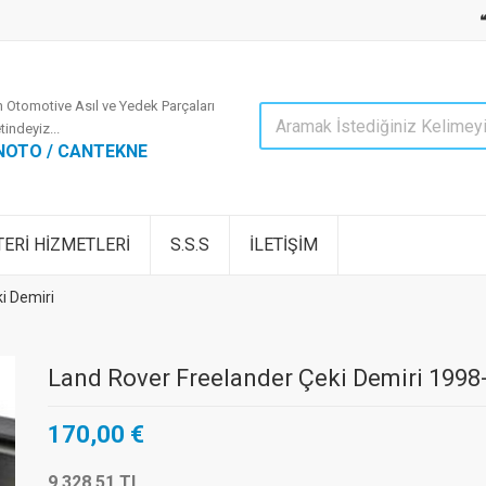
 Otomotive Asıl ve Yedek Parçaları
tindeyiz...
NOTO / CANTEKNE
ERİ HİZMETLERİ
S.S.S
İLETİŞİM
 Demiri
Land Rover Freelander Çeki Demiri 1998
170,00 €
9.328,51 TL