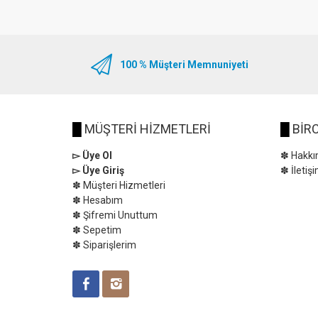
100 % Müşteri Memnuniyeti
█
MÜŞTERİ HİZMETLERİ
█
BİRC
▻ Üye Ol
✽ Hakkı
▻ Üye Giriş
✽ İletiş
✽ Müşteri Hizmetleri
✽ Hesabım
✽ Şifremi Unuttum
✽ Sepetim
✽ Siparişlerim