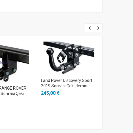
Land Rover Discovery Sport
2019 Sonrası Çeki demiri
RANGE ROVER
245,00 €
Sonrası Çeki
Land Rover D
Sökülebilinir
2017>
440,00 €