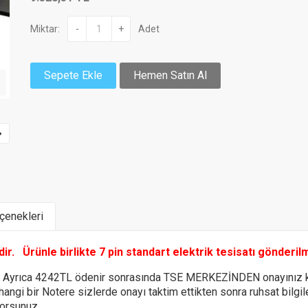
Miktar:
-
+
Adet
Sepete Ekle
Hemen Satın Al
enekleri
ldir.
Ürünle birlikte 7 pin standart elektrik tesisatı gönderil
e Ayrıca 4242TL ödenir sonrasında TSE MERKEZİNDEN onayınız k
 hangi bir Notere
sizlerde onayı taktim ettikten sonra ruhsat bilg
yorsunuz.