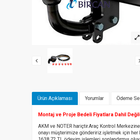
Ürün Açıklaması
Yorumlar
Ödeme Seç
Montaj ve Proje Bedeli Fiyatlara Dahil Deği
AKM ve NOTER hariçtir.Araç Kontrol Merkezin
onayı müşterimize göndeririz.
işletmek için her
1638,72 TL ödeyim işlemleri sonlandırmış olu