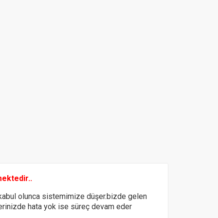
mektedir..
abul olunca sistemimize düşer.bizde gelen
ilerinizde hata yok ise süreç devam eder