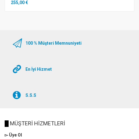
255,00 €
100 % Müşteri Memnuniyeti
En İyi Hizmet
S.S.S
█
MÜŞTERİ HİZMETLERİ
▻ Üye Ol