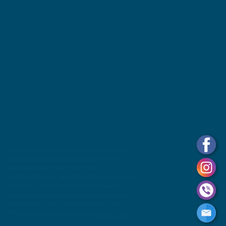
İnternet sayfamızda, kullanımınızı en verimli
hale getirebilmek ve kullanıcı deneyiminizi
geliştirmek amacıyla; çerezlerden
yararlanılmaktadır. İnternet sayfamızı kullanarak
çerezlerin, Çerez Politikamız ile uyumlu bir
şekilde kullanılmasına onay verdiğiniz kabul
edilmektedir. Detaylı bilgi almak için Çerez
Politikamızı inceleyebilirsiniz
Daha fazla bilgi