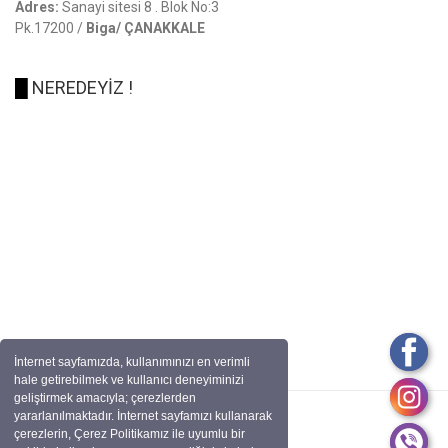
Adres:
Sanayi sitesi 8 . Blok No:3
Pk.17200 /
Biga/ ÇANAKKALE
█
NEREDEYİZ !
İnternet sayfamızda, kullanımınızı en verimli
hale getirebilmek ve kullanıcı deneyiminizi
geliştirmek amacıyla; çerezlerden
yararlanılmaktadır. İnternet sayfamızı kullanarak
çerezlerin, Çerez Politikamız ile uyumlu bir