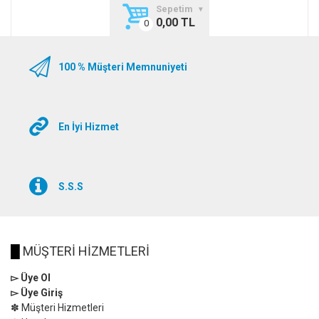
Sepetim
0,00 TL
100 % Müşteri Memnuniyeti
En İyi Hizmet
S.S.S
█
MÜŞTERİ HİZMETLERİ
▻ Üye Ol
▻ Üye Giriş
✽ Müşteri Hizmetleri