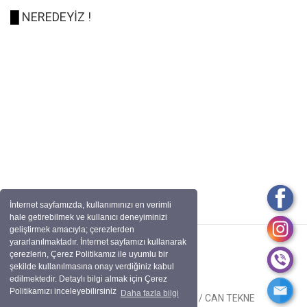
█
NEREDEYİZ !
İnternet sayfamızda, kullanımınızı en verimli
hale getirebilmek ve kullanıcı deneyiminizi
geliştirmek amacıyla; çerezlerden
yararlanılmaktadır. İnternet sayfamızı kullanarak
çerezlerin, Çerez Politikamız ile uyumlu bir
şekilde kullanılmasına onay verdiğiniz kabul
edilmektedir. Detaylı bilgi almak için Çerez
Politikamızı inceleyebilirsiniz
Daha fazla bilgi
Tüm Hakları Saklıdır. BİRCAN OTO / CAN TEKNE