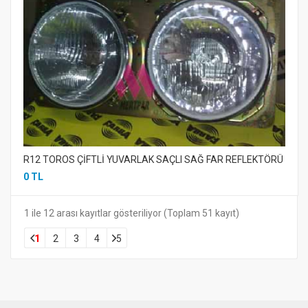
R12 TOROS ÇİFTLİ YUVARLAK SAÇLI SAĞ FAR REFLEKTÖRÜ
0 TL
1 ile 12 arası kayıtlar gösteriliyor (Toplam 51 kayıt)
1
2
3
4
5