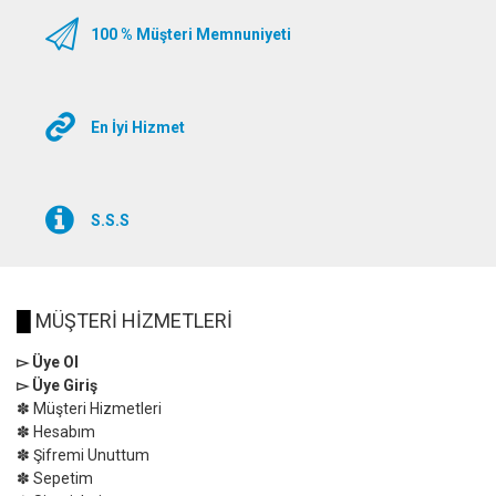
100 % Müşteri Memnuniyeti
En İyi Hizmet
S.S.S
█
MÜŞTERİ HİZMETLERİ
▻ Üye Ol
▻ Üye Giriş
✽ Müşteri Hizmetleri
✽ Hesabım
✽ Şifremi Unuttum
✽ Sepetim