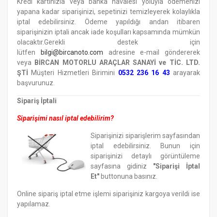
Kredi kartınızla veya banka havalesi yoluyla ödemenizi
yapana kadar siparişinizi, sepetinizi temizleyerek kolaylıkla
iptal edebilirsiniz. Ödeme yapıldığı andan itibaren
siparişinizin iptali ancak iade koşulları kapsamında mümkün
olacaktır.Gerekli destek için
lütfen
b
ilgi@bircanoto.com
adresine e-mail göndererek
veya
BİRCAN MOTORLU ARAÇLAR SANAYİ ve TİC. LTD.
ŞTİ
Müşteri Hizmetleri Birimini
0
532 236 16 43
arayarak
başvurunuz.
Sipariş İptali
Siparişimi nasıl iptal edebilirim?
Siparişinizi siparişlerim sayfasından
iptal edebilirsiniz. Bunun için
siparişinizi detaylı görüntüleme
sayfasına gidiniz
"Siparişi İptal
Et"
buttonuna basınız.
Online sipariş iptal etme işlemi siparişiniz kargoya verildi ise
yapılamaz.