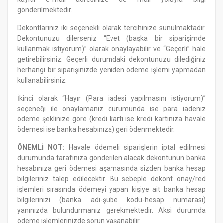
gönderilmektedir.
Dekontlarınız iki seçenekli olarak tercihinize sunulmaktadır.
Dekontunuzu dilerseniz “Evet (başka bir siparişimde
kullanmak istiyorum)” olarak onaylayabilir ve “Geçerli” hale
getirebilirsiniz. Geçerli durumdaki dekontunuzu dilediğiniz
herhangi bir siparişinizde yeniden ödeme işlemi yapmadan
kullanabilirsiniz.
İkinci olarak “Hayır (Para iadesi yapılmasını istiyorum)”
seçeneği ile onaylamanız durumunda ise para iadeniz
ödeme şeklinize göre (kredi kartı ise kredi kartınıza havale
ödemesi ise banka hesabınıza) geri ödenmektedir.
ÖNEMLİ NOT:
Havale ödemeli siparişlerin iptal edilmesi
durumunda tarafınıza gönderilen alacak dekontunun banka
hesabınıza geri ödemesi aşamasında sizden banka hesap
bilgileriniz talep edilecektir. Bu sebeple dekont onay/red
işlemleri sırasında ödemeyi yapan kişiye ait banka hesap
bilgilerinizi (banka adı-şube kodu-hesap numarası)
yanınızda bulundurmanız gerekmektedir. Aksi durumda
ödeme işlemlerinizde sorun yaşanabilir.