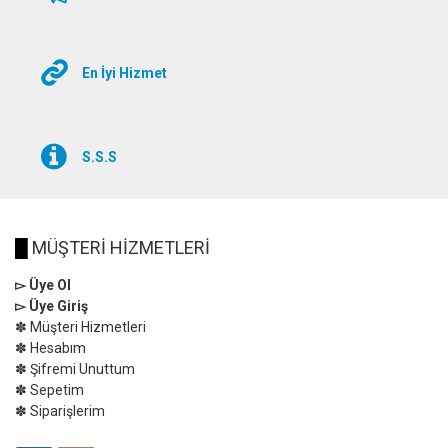
En İyi Hizmet
S.S.S
█
MÜŞTERİ HİZMETLERİ
▻ Üye Ol
▻ Üye Giriş
✽ Müşteri Hizmetleri
✽ Hesabım
✽ Şifremi Unuttum
✽ Sepetim
✽ Siparişlerim