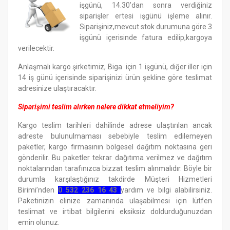
işgünü, 14.30’dan sonra verdiğiniz
siparişler ertesi işgünü işleme alınır.
Siparişiniz,mevcut stok durumuna göre 3
işgünü içerisinde fatura edilip,kargoya
verilecektir.
Anlaşmalı kargo şirketimiz, Biga için 1 işgünü, diğer iller için
14 iş günü içerisinde siparişinizi ürün şekline göre teslimat
adresinize ulaştıracaktır.
Siparişimi teslim alırken nelere dikkat etmeliyim?
Kargo teslim tarihleri dahilinde adrese ulaştırılan ancak
adreste bulunulmaması sebebiyle teslim edilemeyen
paketler, kargo firmasının bölgesel dağıtım noktasına geri
gönderilir. Bu paketler tekrar dağıtıma verilmez ve dağıtım
noktalarından tarafınızca bizzat teslim alınmalıdır. Böyle bir
durumla karşılaştığınız takdirde Müşteri Hizmetleri
Birimi’nden
0 532 236 16 43
yardım ve bilgi alabilirsiniz.
Paketinizin elinize zamanında ulaşabilmesi için lütfen
teslimat ve irtibat bilgilerini eksiksiz doldurduğunuzdan
emin olunuz.