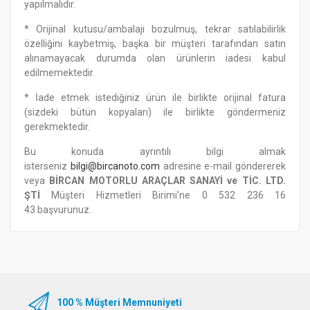
yapılmalıdır.
* Orijinal kutusu/ambalajı bozulmuş, tekrar satılabilirlik
özelliğini kaybetmiş, başka bir müşteri tarafından satın
alınamayacak durumda olan ürünlerin iadesi kabul
edilmemektedir.
* İade etmek istediğiniz ürün ile birlikte orijinal fatura
(sizdeki bütün kopyaları) ile birlikte göndermeniz
gerekmektedir.
Bu konuda ayrıntılı bilgi almak
isterseniz
b
ilgi@bircanoto.com
adresine e-mail göndererek
veya
BİRCAN MOTORLU ARAÇLAR SANAYİ ve TİC. LTD.
ŞTİ
Müşteri Hizmetleri Birimi’ne 0 532 236 16
43
başvurunuz.
100 % Müşteri Memnuniyeti