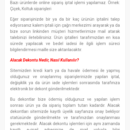
Bazı ürünlerde online sipariş iptal işlemi yapılamaz. Örnek:
Çiçek, Koltuk siparişleri
Eğer siparişinizde bir ya da bir kaç ürünün iptalini talep
ediyorsanız kalem iptali için çağrı merkezimi arayarak ya da
bize sorun linkinden müşteri hizmetlerimize mail atarak
talebinizi iletebilirsiniz. Ürün iptalleri tarafımızdan en kısa
sürede yapılacak ve bedel iadesi ile ilgili işlem süreci
bilgilendirmesi maille size aktarılacaktır.
Alacak Dekontu Nedir, Nasıl Kullanılır?
Sitemizden kredi kartı ya da havale ödemesi ile yapmış
olduğunuz ve onaylanmış siparişlerinizde yapılan iptal,
değişiklik ya da ürün iade işlemleri sonrasında tarafınıza
elektronik bir dekont gönderilmektedir.
Bu dekontlar bize ödemiş olduğunuz ve yapılan işlem
sonrası ürün ya da sipariş toplam tutarı kadardır. Alacak
dekontları sitemizde kayıtlı üyelik sayfanıza onay bekliyor
statüsünde gönderilmekte ve tarafınızdan onaylanması
gerekmektedir. Alacak dekontu işlemleri için aynı zamanda
kayıtlı e-mail adresinize de mail yoluyla bilgi