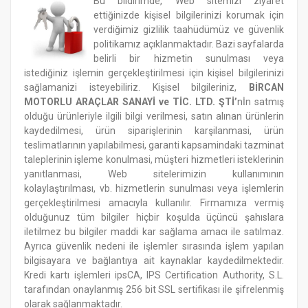
Bu bildirimde, Web sitemizi ziyaret
ettiğinizde kişisel bilgilerinizi korumak için
verdiğimiz gizlilik taahüdümüz ve güvenlik
politikamız açıklanmaktadır. Bazi sayfalarda
belirli bir hizmetin sunulması veya
istediğiniz işlemin gerçekleştirilmesi için kişisel bilgilerinizi
sağlamanizi isteyebiliriz. Kişisel bilgileriniz,
BİRCAN
MOTORLU ARAÇLAR SANAYİ ve TİC. LTD. ŞTİ’
nİn satmış
olduğu ürünleriyle ilgili bilgi verilmesi, satın alınan ürünlerin
kaydedilmesi, ürün siparişlerinin karşilanmasi, ürün
teslimatlarının yapılabilmesi, garanti kapsamindaki tazminat
taleplerinin işleme konulmasi, müşteri hizmetleri isteklerinin
yanıtlanmasi, Web sitelerimizin kullanımının
kolaylaştırılması, vb. hizmetlerin sunulması veya işlemlerin
gerçekleştirilmesi amacıyla kullanılır. Firmamıza vermiş
olduğunuz tüm bilgiler hiçbir koşulda üçüncü şahıslara
iletilmez bu bilgiler maddi kar sağlama amacı ile satılmaz.
Ayrıca güvenlik nedeni ile işlemler sırasında işlem yapılan
bilgisayara ve bağlantıya ait kaynaklar kaydedilmektedir.
Kredi kartı işlemleri ipsCA, IPS Certification Authority, S.L.
tarafından onaylanmış 256 bit SSL sertifikası ile şifrelenmiş
olarak sağlanmaktadır.