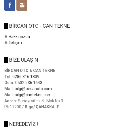
█
BİRCAN OTO - CAN TEKNE
✽ Hakkımızda
✽ İletişim
█
BİZE ULAŞIN
BİRCAN OTO & CAN TEKNE
Tel:
0286 316 1839
Gsm:
0532 236 1643
Mail:
bilgi@bircanoto.com
Mail:
bilgi@cantekne.com
Adres:
Sanayi sitesi 8 . Blok No:3
Pk.17200 /
Biga/ ÇANAKKALE
█
NEREDEYİZ !