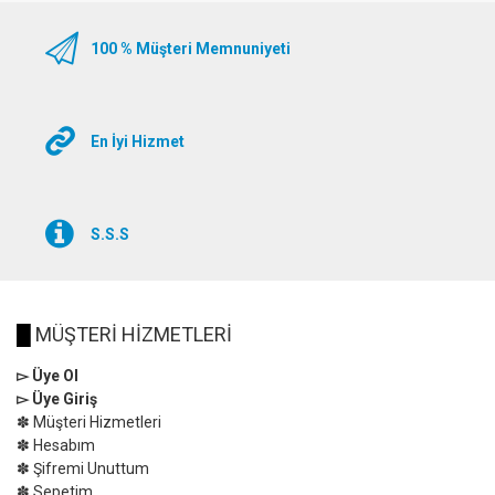
100 % Müşteri Memnuniyeti
En İyi Hizmet
S.S.S
█
MÜŞTERİ HİZMETLERİ
▻ Üye Ol
▻ Üye Giriş
✽ Müşteri Hizmetleri
✽ Hesabım
✽ Şifremi Unuttum
✽ Sepetim