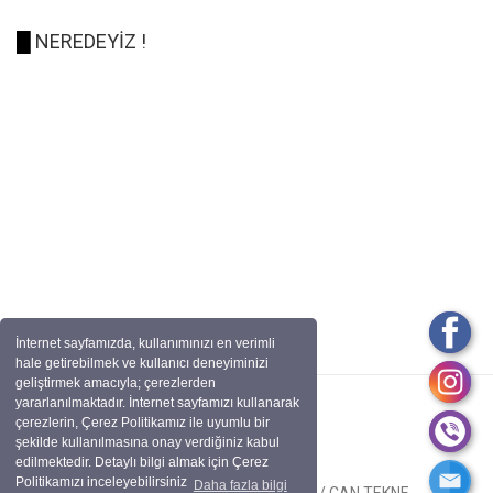
█
NEREDEYİZ !
İnternet sayfamızda, kullanımınızı en verimli
hale getirebilmek ve kullanıcı deneyiminizi
geliştirmek amacıyla; çerezlerden
yararlanılmaktadır. İnternet sayfamızı kullanarak
çerezlerin, Çerez Politikamız ile uyumlu bir
şekilde kullanılmasına onay verdiğiniz kabul
edilmektedir. Detaylı bilgi almak için Çerez
Politikamızı inceleyebilirsiniz
Daha fazla bilgi