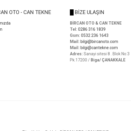
AN OTO - CAN TEKNE
█
BİZE ULAŞIN
mızda
BİRCAN OTO & CAN TEKNE
im
Tel:
0286 316 1839
Gsm:
0532 236 1643
Mail:
bilgi@bircanoto.com
Mail:
bilgi@cantekne.com
Adres:
Sanayi sitesi 8 . Blok No:3
Pk.17200 /
Biga/ ÇANAKKALE