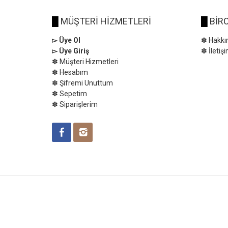
█
MÜŞTERİ HİZMETLERİ
█
BİRC
▻ Üye Ol
✽ Hakkı
▻ Üye Giriş
✽ İletiş
✽ Müşteri Hizmetleri
✽ Hesabım
✽ Şifremi Unuttum
✽ Sepetim
✽ Siparişlerim