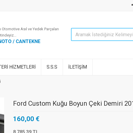
 Otomotive Asıl ve Yedek Parçaları
tindeyiz...
NOTO / CANTEKNE
ERİ HİZMETLERİ
S.S.S
İLETİŞİM
i
Ford Custom Kuğu Boyun Çeki Demiri 20
160,00 €
8.785,39 TL