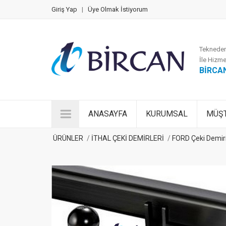
Giriş Yap
|
Üye Olmak İstiyorum
Tekneden
İle Hizme
BİRCA
ANASAYFA
KURUMSAL
MÜŞT
ÜRÜNLER
İTHAL ÇEKİ DEMİRLERİ
FORD Çeki Demir