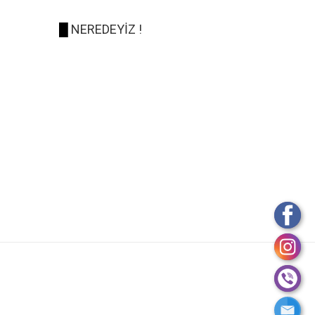
█
NEREDEYİZ !