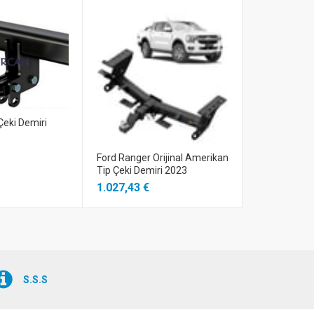
eki Demiri
Ford Ranger Orijinal Amerikan
Ford Transit 
Tip Çeki Demiri 2023
2000-2013 
1.027,43 €
181,02 €
S.S.S