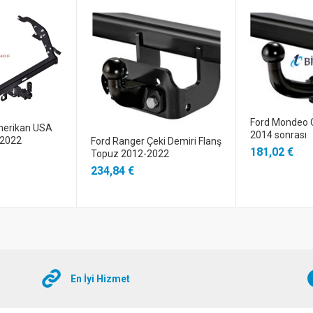
Ford Mondeo Ç
merikan USA
2014 sonrası
 2022
Ford Ranger Çeki Demiri Flanş
181,02 €
Topuz 2012-2022
234,84 €
En İyi Hizmet