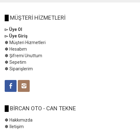
█
MÜŞTERİ HİZMETLERİ
▻ Üye Ol
▻ Üye Giriş
✽ Müşteri Hizmetleri
✽ Hesabım
✽ Şifremi Unuttum
✽ Sepetim
✽ Siparişlerim
█
BİRCAN OTO - CAN TEKNE
✽ Hakkımızda
✽ İletişim