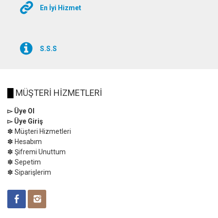
En İyi Hizmet
S.S.S
█
MÜŞTERİ HİZMETLERİ
▻ Üye Ol
▻ Üye Giriş
✽ Müşteri Hizmetleri
✽ Hesabım
✽ Şifremi Unuttum
✽ Sepetim
✽ Siparişlerim