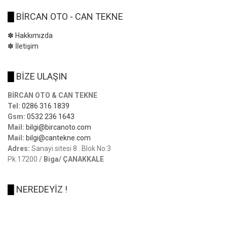
█
BİRCAN OTO - CAN TEKNE
✽ Hakkımızda
✽ İletişim
█
BİZE ULAŞIN
BİRCAN OTO & CAN TEKNE
Tel:
0286 316 1839
Gsm:
0532 236 1643
Mail:
bilgi@bircanoto.com
Mail:
bilgi@cantekne.com
Adres:
Sanayi sitesi 8 . Blok No:3
Pk.17200 /
Biga/ ÇANAKKALE
█
NEREDEYİZ !