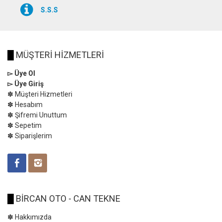
S.S.S
█
MÜŞTERİ HİZMETLERİ
▻ Üye Ol
▻ Üye Giriş
✽ Müşteri Hizmetleri
✽ Hesabım
✽ Şifremi Unuttum
✽ Sepetim
✽ Siparişlerim
█
BİRCAN OTO - CAN TEKNE
✽ Hakkımızda