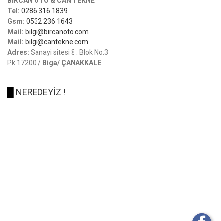
BİRCAN OTO & CAN TEKNE
Tel:
0286 316 1839
Gsm:
0532 236 1643
Mail:
bilgi@bircanoto.com
Mail:
bilgi@cantekne.com
Adres:
Sanayi sitesi 8 . Blok No:3
Pk.17200 /
Biga/ ÇANAKKALE
█
NEREDEYİZ !