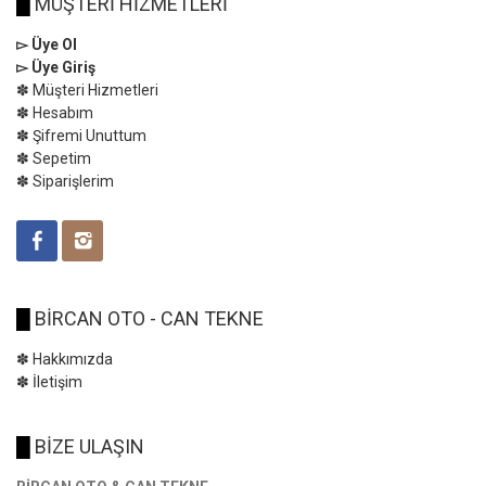
█
MÜŞTERİ HİZMETLERİ
▻ Üye Ol
▻ Üye Giriş
✽ Müşteri Hizmetleri
✽ Hesabım
✽ Şifremi Unuttum
✽ Sepetim
✽ Siparişlerim
█
BİRCAN OTO - CAN TEKNE
✽ Hakkımızda
✽ İletişim
█
BİZE ULAŞIN