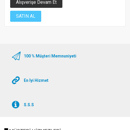
Alışverişe Devam Et
SATIN AL
100 % Müşteri Memnuniyeti
En İyi Hizmet
S.S.S