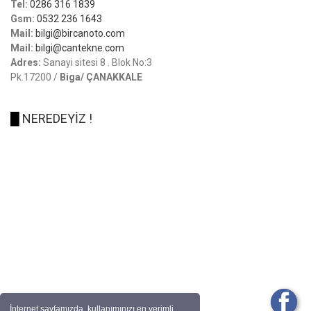
Tel:
0286 316 1839
Gsm:
0532 236 1643
Mail:
bilgi@bircanoto.com
Mail:
bilgi@cantekne.com
Adres:
Sanayi sitesi 8 . Blok No:3
Pk.17200 /
Biga/ ÇANAKKALE
█
NEREDEYİZ !
İnternet sayfamızda, kullanımınızı en verimli