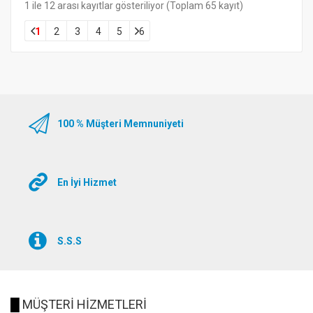
1 ile 12 arası kayıtlar gösteriliyor (Toplam 65 kayıt)
1
2
3
4
5
6
100 % Müşteri Memnuniyeti
En İyi Hizmet
S.S.S
█
MÜŞTERİ HİZMETLERİ