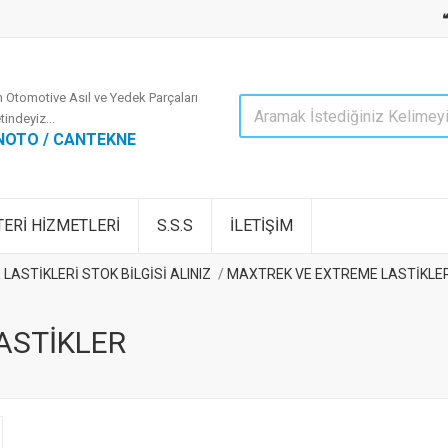
 Otomotive Asıl ve Yedek Parçaları
tindeyiz...
NOTO / CANTEKNE
ERİ HİZMETLERİ
S.S.S
İLETİŞİM
ASTİKLERİ STOK BİLGİSİ ALINIZ
MAXTREK VE EXTREME LASTİKLE
ASTİKLER