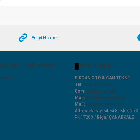
En İyi Hizmet
AN OTO - CAN TEKNE
█
BİZE ULAŞIN
mızda
BİRCAN OTO & CAN TEKNE
im
Tel:
0286 316 1839
Gsm:
0532 236 1643
Mail:
bilgi@bircanoto.com
Mail:
bilgi@cantekne.com
Adres:
Sanayi sitesi 8 . Blok No:3
Pk.17200 /
Biga/ ÇANAKKALE