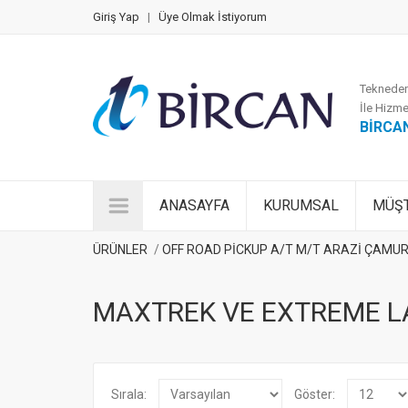
Giriş Yap
|
Üye Olmak İstiyorum
Tekneden
İle Hizme
BİRCA
ANASAYFA
KURUMSAL
MÜŞT
ÜRÜNLER
OFF ROAD PİCKUP A/T M/T ARAZİ ÇAMUR L
MAXTREK VE EXTREME L
Sırala:
Göster: