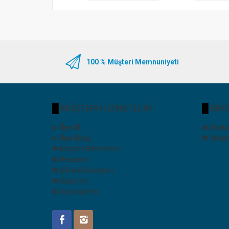
100 % Müşteri Memnuniyeti
█
MÜŞTERİ HİZMETLERİ
█
BİRC
▻ Üye Ol
✽ Hakkı
▻ Üye Giriş
✽ İletiş
✽ Müşteri Hizmetleri
✽ Hesabım
✽ Şifremi Unuttum
✽ Sepetim
✽ Siparişlerim