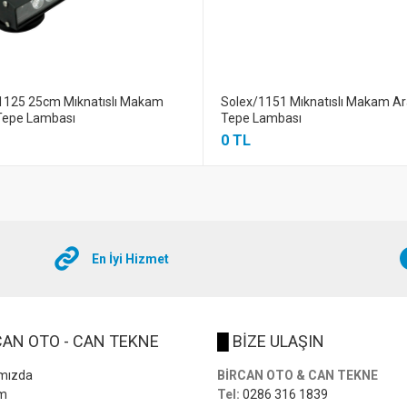
1125 25cm Mıknatıslı Makam
Solex/1151 Mıknatıslı Makam Ar
Tepe Lambası
Tepe Lambası
0 TL
En İyi Hizmet
AN OTO - CAN TEKNE
█
BİZE ULAŞIN
mızda
BİRCAN OTO & CAN TEKNE
im
Tel:
0286 316 1839