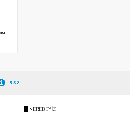
acı
S.S.S
█
NEREDEYİZ !