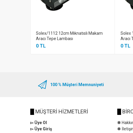
Solex/1112 12cm Mıknatıslı Makam
Solex 
Aracı Tepe Lambası
Aracı 
0 TL
0 TL
100 % Müşteri Memnuniyeti
█
MÜŞTERİ HİZMETLERİ
█
BİRC
▻ Üye Ol
✽ Hakkı
▻ Üye Giriş
✽ İletiş