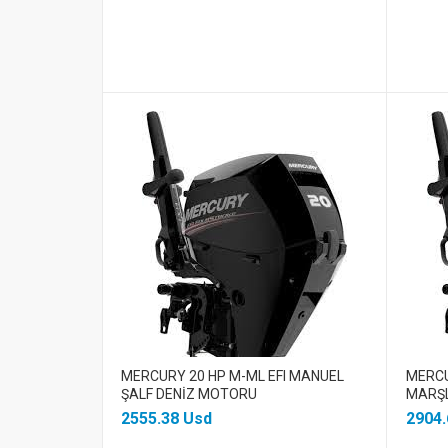
MERCURY 20 HP M-ML EFI MANUEL
MERCU
ŞALF DENİZ MOTORU
MARŞL
2555.38 Usd
2904.