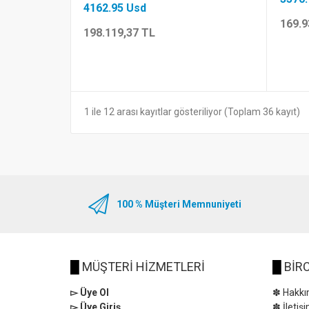
4162.95 Usd
169.9
198.119,37 TL
1 ile 12 arası kayıtlar gösteriliyor (Toplam 36 kayıt)
100 % Müşteri Memnuniyeti
█
MÜŞTERİ HİZMETLERİ
█
BİRC
▻ Üye Ol
✽ Hakkı
▻ Üye Giriş
✽ İletiş