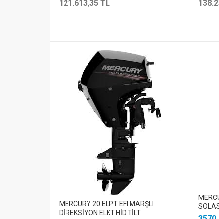
121.613,35 TL
138.2
MERCU
MERCURY 20 ELPT EFI MARŞLI
SOLAS
DİREKSİYON ELKT.HİD.TİLT
3570.