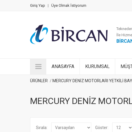
Giriş Yap
|
Üye Olmak İstiyorum
Tekneden
İle Hizme
BİRCA
ANASAYFA
KURUMSAL
MÜŞT
ÜRÜNLER
MERCURY DENİZ MOTORLARI YETKİLİ BAYİ
MERCURY DENİZ MOTORLAR
Sırala:
Göster: