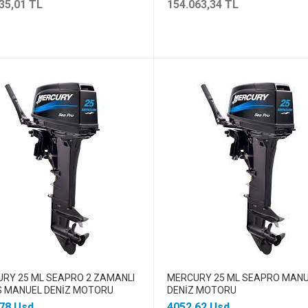
35,01 TL
154.063,34 TL
RY 25 ML SEAPRO 2 ZAMANLI
MERCURY 25 ML SEAPRO MAN
 MANUEL DENİZ MOTORU
DENİZ MOTORU
78 Usd
4052.62 Usd