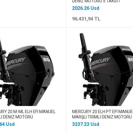
DENİZ MOTORU 5 TAKSİT
2026.26 Usd
96.431,94 TL
RY 20 M-ML ELH EFI MANUEL
MERCURY 20 ELH PT EFI MANUE
I DENİZ MOTORU
MARŞLI TRİMLİ DENİZ MOTORU
64 Usd
3237.23 Usd