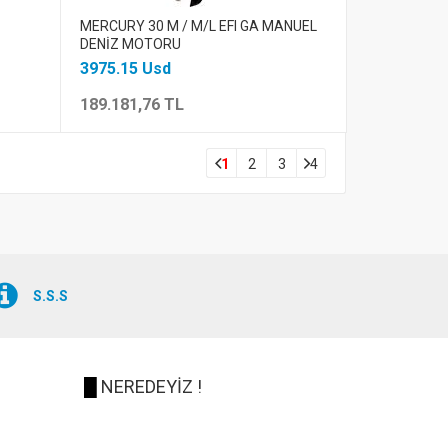
MERCURY 30 M / M/L EFI GA MANUEL
DENİZ MOTORU
3975.15 Usd
189.181,76 TL
1
2
3
4
S.S.S
█
NEREDEYİZ !