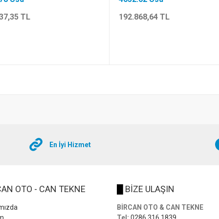
37,35 TL
192.868,64 TL
En İyi Hizmet
AN OTO - CAN TEKNE
█
BİZE ULAŞIN
mızda
BİRCAN OTO & CAN TEKNE
im
Tel:
0286 316 1839