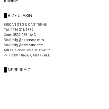
✽ İletişim
█
BİZE ULAŞIN
BİRCAN OTO & CAN TEKNE
Tel:
0286 316 1839
Gsm:
0532 236 1643
Mail:
bilgi@bircanoto.com
Mail:
bilgi@cantekne.com
Adres:
Sanayi sitesi 8 . Blok No:3
Pk.17200 /
Biga/ ÇANAKKALE
█
NEREDEYİZ !