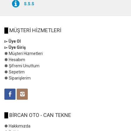
S.S.S
█
MÜŞTERİ HİZMETLERİ
▻ Üye Ol
▻ Üye Giriş
✽ Müşteri Hizmetleri
✽ Hesabım
✽ Şifremi Unuttum
✽ Sepetim
✽ Siparişlerim
█
BİRCAN OTO - CAN TEKNE
✽ Hakkımızda