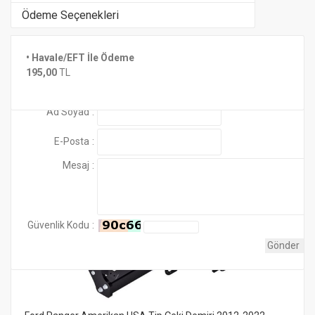
Ödeme Seçenekleri
ÇEKİ DEMİRİ SATIN ALMADAN ÖNCE ARACINIZIN RUHS
• Havale/EFT İle Ödeme
Henüz yorum yapılmamış
Benzer Ürünler
195,00
TL
PAYLAŞINIZ...
Yorum Ekle
WhatsApp hattı: 0 532 236 16 43
Ad Soyad
:
E-Posta
:
Mesaj
:
Güvenlik Kodu
: