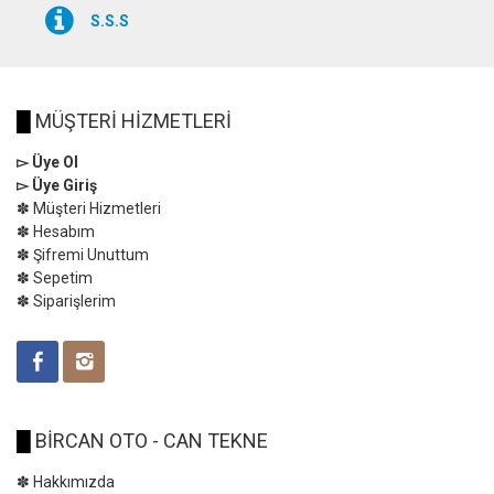
S.S.S
█
MÜŞTERİ HİZMETLERİ
▻ Üye Ol
▻ Üye Giriş
✽ Müşteri Hizmetleri
✽ Hesabım
✽ Şifremi Unuttum
✽ Sepetim
✽ Siparişlerim
█
BİRCAN OTO - CAN TEKNE
✽ Hakkımızda