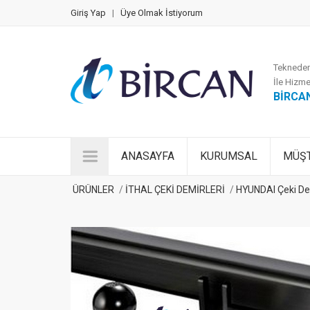
Giriş Yap
|
Üye Olmak İstiyorum
Tekneden
İle Hizme
BİRCA
ANASAYFA
KURUMSAL
MÜŞT
ÜRÜNLER
İTHAL ÇEKİ DEMİRLERİ
HYUNDAI Çeki De