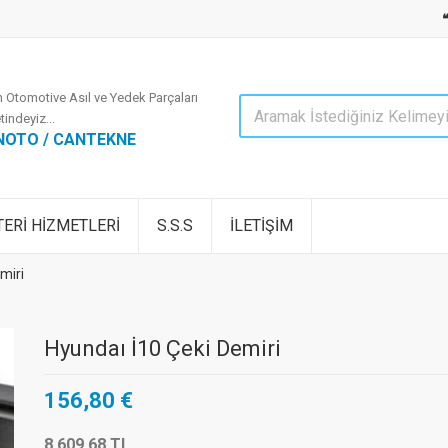
 Otomotive Asıl ve Yedek Parçaları
tindeyiz...
NOTO / CANTEKNE
ERİ HİZMETLERİ
S.S.S
İLETİŞİM
miri
Hyundaı İ10 Çeki Demiri
156,80 €
8.609,68 TL