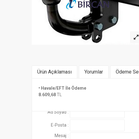
Ürün Açıklaması
Yorumlar
Ödeme Seç
Montaj ve Proje Bedeli Fiyatlara Dahil Deği
• Havale/EFT İle Ödeme
Benzer Ürünler
8.609,68
TL
Ad Soyad
:
E-Posta
:
Mesaj
: