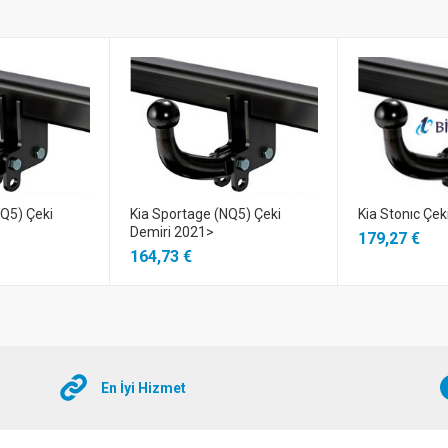
NQ5) Çeki
Kia Sportage (NQ5) Çeki
Kia Stonıc Çek
Demiri 2021>
179,27 €
164,73 €
En İyi Hizmet