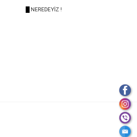
█
NEREDEYİZ !