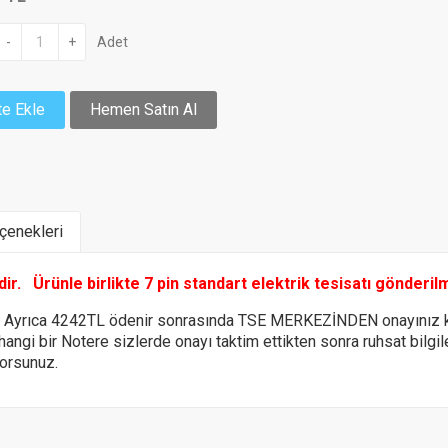
-
+
Adet
e Ekle
Hemen Satın Al
enekleri
ldir.
Ürünle birlikte 7 pin standart elektrik tesisatı gönderil
e Ayrıca 4242TL ödenir sonrasında TSE MERKEZİNDEN onayınız k
 hangi bir Notere
sizlerde onayı taktim ettikten sonra ruhsat bilg
yorsunuz.