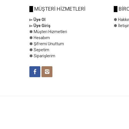
█
MÜŞTERİ HİZMETLERİ
█
BİRC
▻ Üye Ol
✽ Hakkı
▻ Üye Giriş
✽ İletiş
✽ Müşteri Hizmetleri
✽ Hesabım
✽ Şifremi Unuttum
✽ Sepetim
✽ Siparişlerim