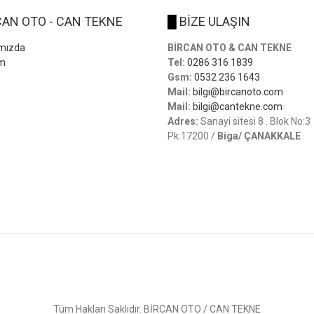
AN OTO - CAN TEKNE
█
BİZE ULAŞIN
mızda
BİRCAN OTO & CAN TEKNE
im
Tel:
0286 316 1839
Gsm:
0532 236 1643
Mail:
bilgi@bircanoto.com
Mail:
bilgi@cantekne.com
Adres:
Sanayi sitesi 8 . Blok No:3
Pk.17200 /
Biga/ ÇANAKKALE
Tüm Hakları Saklıdır. BİRCAN OTO / CAN TEKNE