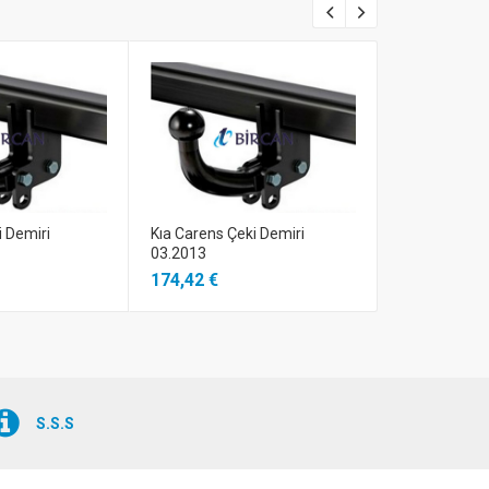
i Demiri
Kıa Carens Çeki Demiri
Kıa Carens Ç
03.2013
2013
174,42 €
179,27 €
S.S.S