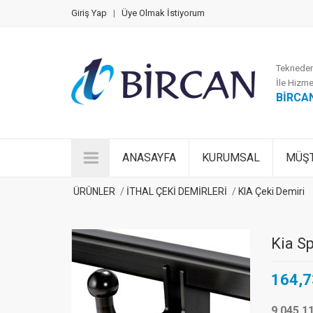
Giriş Yap
|
Üye Olmak İstiyorum
Tekneden
İle Hizme
BİRCA
ANASAYFA
KURUMSAL
MÜŞT
ÜRÜNLER
İTHAL ÇEKİ DEMİRLERİ
KIA Çeki Demiri
Kia S
164,7
9.045,1