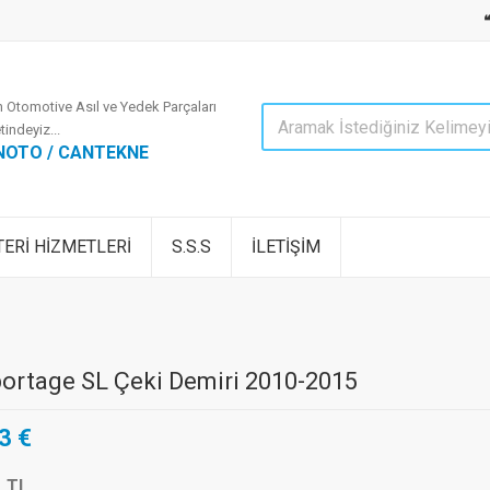
 Otomotive Asıl ve Yedek Parçaları
tindeyiz...
NOTO / CANTEKNE
ERİ HİZMETLERİ
S.S.S
İLETİŞİM
portage SL Çeki Demiri 2010-2015
3 €
1 TL