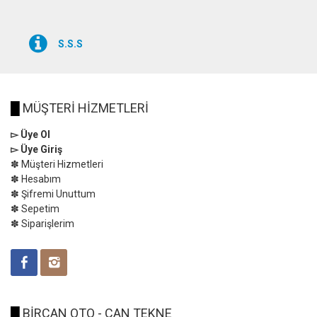
S.S.S
█
MÜŞTERİ HİZMETLERİ
▻ Üye Ol
▻ Üye Giriş
✽ Müşteri Hizmetleri
✽ Hesabım
✽ Şifremi Unuttum
✽ Sepetim
✽ Siparişlerim
█
BİRCAN OTO - CAN TEKNE