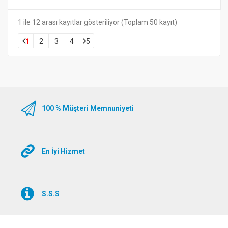
1 ile 12 arası kayıtlar gösteriliyor (Toplam 50 kayıt)
1
2
3
4
5
100 % Müşteri Memnuniyeti
En İyi Hizmet
S.S.S