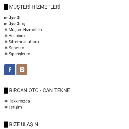
█
MÜŞTERİ HİZMETLERİ
▻ Üye Ol
▻ Üye Giriş
✽ Müşteri Hizmetleri
✽ Hesabım
✽ Şifremi Unuttum
✽ Sepetim
✽ Siparişlerim
█
BİRCAN OTO - CAN TEKNE
✽ Hakkımızda
✽ İletişim
█
BİZE ULAŞIN