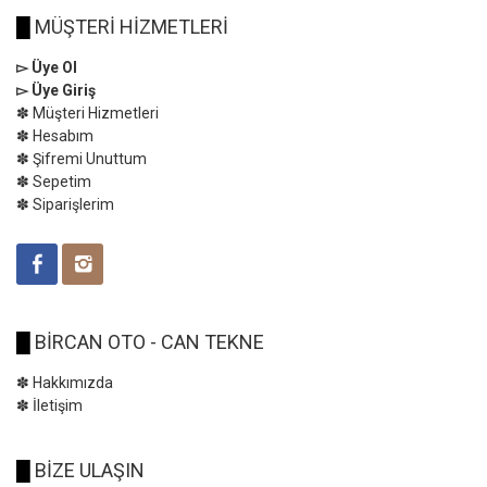
█
MÜŞTERİ HİZMETLERİ
▻ Üye Ol
▻ Üye Giriş
✽ Müşteri Hizmetleri
✽ Hesabım
✽ Şifremi Unuttum
✽ Sepetim
✽ Siparişlerim
█
BİRCAN OTO - CAN TEKNE
✽ Hakkımızda
✽ İletişim
█
BİZE ULAŞIN