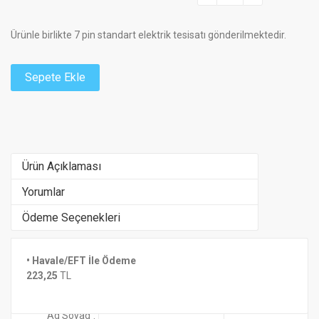
Ürünle birlikte 7 pin standart elektrik tesisatı gönderilmektedir.
Sepete Ekle
Ürün Açıklaması
Yorumlar
Ödeme Seçenekleri
• Havale/EFT İle Ödeme
Henüz yorum yapılmamış
Benzer Ürünler
223,25
TL
Yorum Ekle
Ad Soyad
: