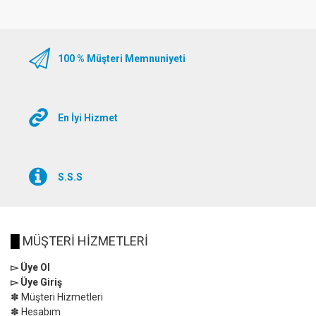
100 % Müşteri Memnuniyeti
En İyi Hizmet
S.S.S
█
MÜŞTERİ HİZMETLERİ
▻ Üye Ol
▻ Üye Giriş
✽ Müşteri Hizmetleri
✽ Hesabım