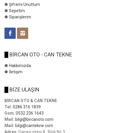
✽ Şifremi Unuttum
✽ Sepetim
✽ Siparişlerim
█
BİRCAN OTO - CAN TEKNE
✽ Hakkımızda
✽ İletişim
█
BİZE ULAŞIN
BİRCAN OTO & CAN TEKNE
Tel:
0286 316 1839
Gsm:
0532 236 1643
Mail:
bilgi@bircanoto.com
Mail:
bilgi@cantekne.com
Adres:
Sanayi sitesi 8 . Blok No:3