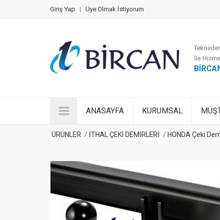
Giriş Yap
|
Üye Olmak İstiyorum
Tekneden
İle Hizme
BİRCA
ANASAYFA
KURUMSAL
MÜŞT
ÜRÜNLER
İTHAL ÇEKİ DEMİRLERİ
HONDA Çeki Demi