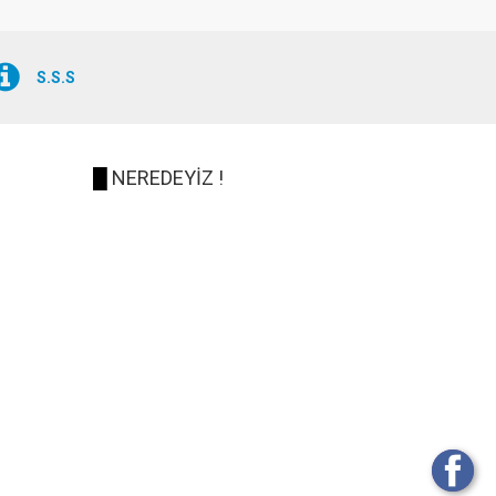
S.S.S
█
NEREDEYİZ !