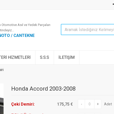
 Otomotive Asıl ve Yedek Parçaları
tindeyiz...
NOTO / CANTEKNE
ERİ HİZMETLERİ
S.S.S
İLETİŞİM
ri
Honda Accord 2003-2008
Çeki Demiri:
175,75 €
-
+
Adet