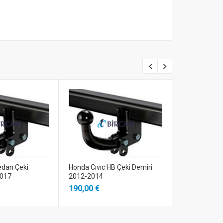
edan Çeki
Honda Cıvıc HB Çeki Demiri
Honda CR-V Ç
2017
2012-2014
2002/2007
190,00 €
161,50 €