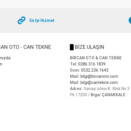
En İyi Hizmet
AN OTO - CAN TEKNE
█
BİZE ULAŞIN
mızda
BİRCAN OTO & CAN TEKNE
im
Tel:
0286 316 1839
Gsm:
0532 236 1643
Mail:
bilgi@bircanoto.com
Mail:
bilgi@cantekne.com
Adres:
Sanayi sitesi 8 . Blok No:3
Pk.17200 /
Biga/ ÇANAKKALE