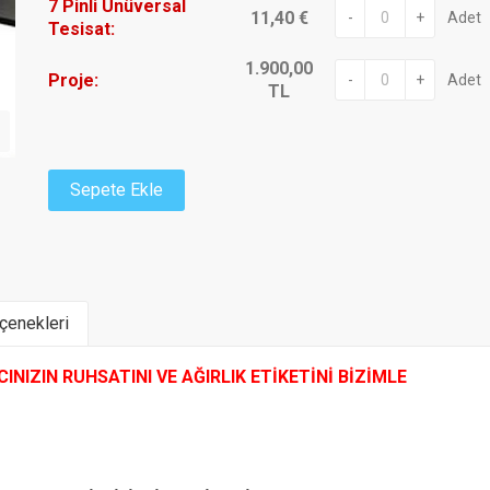
7 Pinli Ünüversal
11,40 €
-
+
Adet
Tesisat:
1.900,00
Proje:
-
+
Adet
TL
Sepete Ekle
enekleri
NIZIN RUHSATINI VE AĞIRLIK ETİKETİNİ BİZİMLE