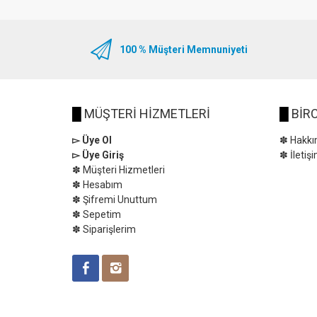
100 % Müşteri Memnuniyeti
█
MÜŞTERİ HİZMETLERİ
█
BİRC
▻ Üye Ol
✽ Hakkı
▻ Üye Giriş
✽ İletiş
✽ Müşteri Hizmetleri
✽ Hesabım
✽ Şifremi Unuttum
✽ Sepetim
✽ Siparişlerim