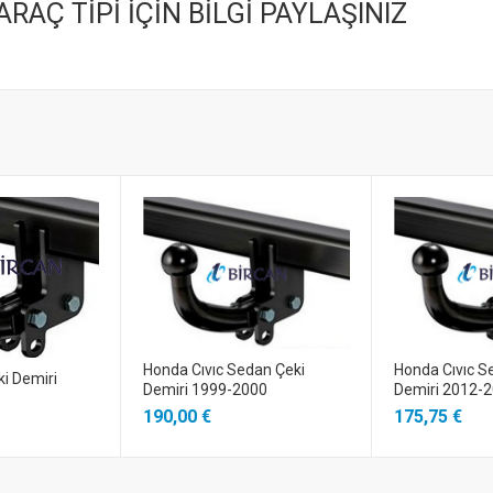
RAÇ TİPİ İÇİN BİLGİ PAYLAŞINIZ
Honda Cıvıc Sedan Çeki
Honda Cıvıc S
i Demiri
Demiri 1999-2000
Demiri 2012-
190,00 €
175,75 €