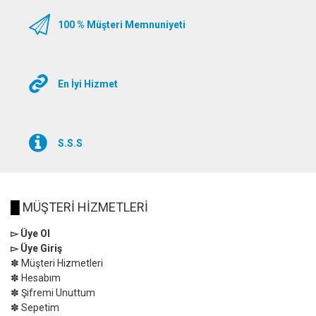
E-Posta
:
100 % Müşteri Memnuniyeti
Mesaj
:
En İyi Hizmet
Güvenlik Kodu
:
S.S.S
█
MÜŞTERİ HİZMETLERİ
▻ Üye Ol
▻ Üye Giriş
✽ Müşteri Hizmetleri
✽ Hesabım
✽ Şifremi Unuttum
✽ Sepetim