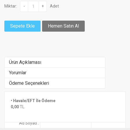
Miktar:
-
+
Adet
Sepete Ekle
Hemen Satın Al
Ürün Açıklaması
Yorumlar
Ödeme Seçenekleri
• Havale/EFT İle Ödeme
Henüz yorum yapılmamış
Benzer Ürünler
0,00
TL
Yorum Ekle
Ad Soyad
: