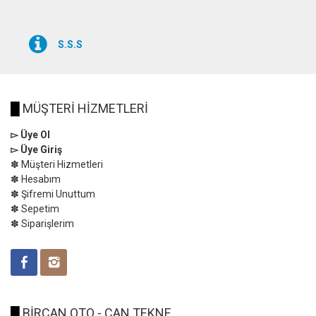
S.S.S
█
MÜŞTERİ HİZMETLERİ
▻ Üye Ol
▻ Üye Giriş
✽ Müşteri Hizmetleri
✽ Hesabım
✽ Şifremi Unuttum
✽ Sepetim
✽ Siparişlerim
█
BİRCAN OTO - CAN TEKNE