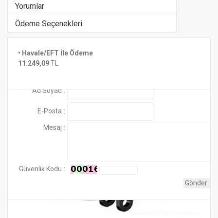
Yorumlar
Ödeme Seçenekleri
KAMPANYALI ÜRÜN STOKLARLA
• Havale/EFT İle Ödeme
Henüz yorum yapılmamış
Benzer Ürünler
SINIRLIDIR..
11.249,09
TL
Yorum Ekle
Montaj ve Proje Bedeli Fiyatlara Dahil Değildir.
Ad Soyad
:
E-Posta
:
Mesaj
:
Güvenlik Kodu
: