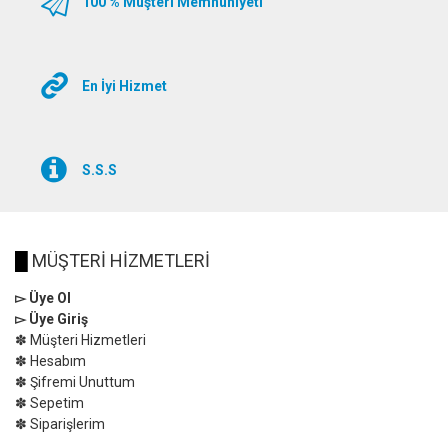
100 % Müşteri Memnuniyeti
En İyi Hizmet
S.S.S
█
MÜŞTERİ HİZMETLERİ
▻ Üye Ol
▻ Üye Giriş
✽ Müşteri Hizmetleri
✽ Hesabım
✽ Şifremi Unuttum
✽ Sepetim
✽ Siparişlerim