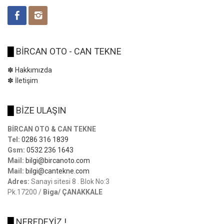
█
BİRCAN OTO - CAN TEKNE
✽ Hakkımızda
✽ İletişim
█
BİZE ULAŞIN
BİRCAN OTO & CAN TEKNE
Tel:
0286 316 1839
Gsm:
0532 236 1643
Mail:
bilgi@bircanoto.com
Mail:
bilgi@cantekne.com
Adres:
Sanayi sitesi 8 . Blok No:3
Pk.17200 /
Biga/ ÇANAKKALE
█
NEREDEYİZ !