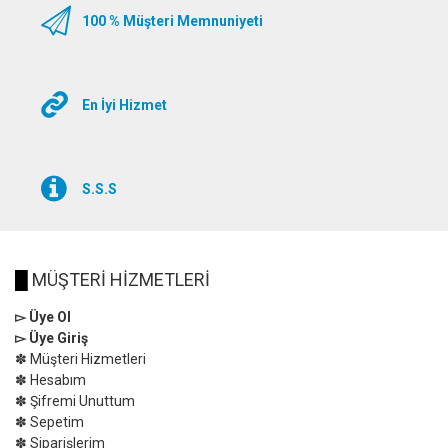
100 % Müşteri Memnuniyeti
En İyi Hizmet
S.S.S
█
MÜŞTERİ HİZMETLERİ
▻ Üye Ol
▻ Üye Giriş
✽ Müşteri Hizmetleri
✽ Hesabım
✽ Şifremi Unuttum
✽ Sepetim
✽ Siparişlerim