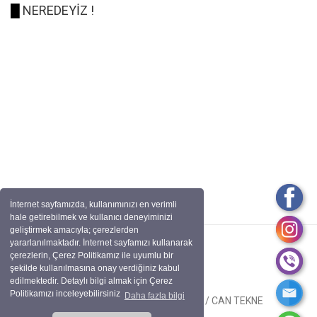
█
NEREDEYİZ !
İnternet sayfamızda, kullanımınızı en verimli
hale getirebilmek ve kullanıcı deneyiminizi
geliştirmek amacıyla; çerezlerden
yararlanılmaktadır. İnternet sayfamızı kullanarak
çerezlerin, Çerez Politikamız ile uyumlu bir
şekilde kullanılmasına onay verdiğiniz kabul
edilmektedir. Detaylı bilgi almak için Çerez
Politikamızı inceleyebilirsiniz
Daha fazla bilgi
Tüm Hakları Saklıdır. BİRCAN OTO / CAN TEKNE