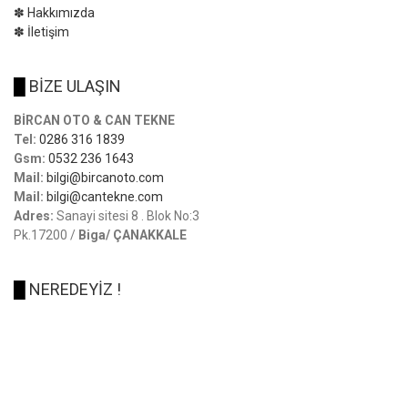
✽ Hakkımızda
✽ İletişim
█
BİZE ULAŞIN
BİRCAN OTO & CAN TEKNE
Tel:
0286 316 1839
Gsm:
0532 236 1643
Mail:
bilgi@bircanoto.com
Mail:
bilgi@cantekne.com
Adres:
Sanayi sitesi 8 . Blok No:3
Pk.17200 /
Biga/ ÇANAKKALE
█
NEREDEYİZ !