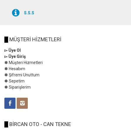
S.S.S
█
MÜŞTERİ HİZMETLERİ
▻ Üye Ol
▻ Üye Giriş
✽ Müşteri Hizmetleri
✽ Hesabım
✽ Şifremi Unuttum
✽ Sepetim
✽ Siparişlerim
█
BİRCAN OTO - CAN TEKNE