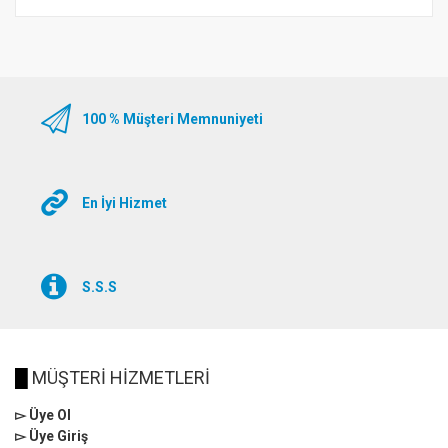
100 % Müşteri Memnuniyeti
En İyi Hizmet
S.S.S
█
MÜŞTERİ HİZMETLERİ
▻ Üye Ol
▻ Üye Giriş