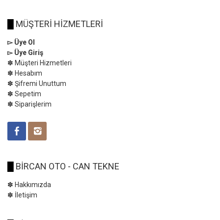
█
MÜŞTERİ HİZMETLERİ
▻ Üye Ol
▻ Üye Giriş
✽ Müşteri Hizmetleri
✽ Hesabım
✽ Şifremi Unuttum
✽ Sepetim
✽ Siparişlerim
█
BİRCAN OTO - CAN TEKNE
✽ Hakkımızda
✽ İletişim