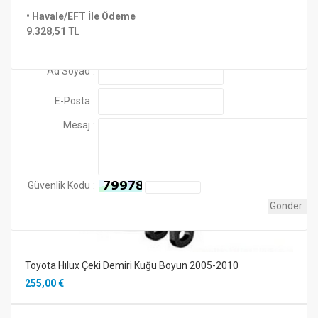
Montaj ve Proje Bedeli Fiyatlara Dahil Değildir.
Ürünle
• Havale/EFT İle Ödeme
Henüz yorum yapılmamış
Benzer Ürünler
9.328,51
TL
gönderilmektedir..
Yorum Ekle
Ad Soyad
:
E-Posta
:
Mesaj
:
Güvenlik Kodu
:
Toyota Hılux Çeki Demiri Kuğu Boyun 2005-2010
255,00 €