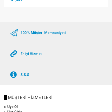
100 % Müşteri Memnuniyeti
En İyi Hizmet
S.S.S
█
MÜŞTERİ HİZMETLERİ
▻ Üye Ol
▻ Üye Giriş