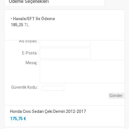
Ödeme Seçenekleri
ÇEKİ DEMİRİ SATIN ALMADAN ÖNCE ARACINIZIN RUHS
• Havale/EFT İle Ödeme
Henüz yorum yapılmamış
Benzer Ürünler
185,25
TL
PAYLAŞINIZ...
Yorum Ekle
Ad Soyad
:
WhatsApp hattı: 0 532 236 16 43
Honda CR-V Çeki Demiri 2007/2012
ACCORD SERİSİ MODEL VE ARAÇ TİP
161,75 €
E-Posta
:
Mesaj
:
Honda Cıvıc Sedan Çeki Demiri 1999-2000
190,00 €
Güvenlik Kodu
:
Honda Cıvıc Sedan Çeki Demiri 2012-2017
175,75 €