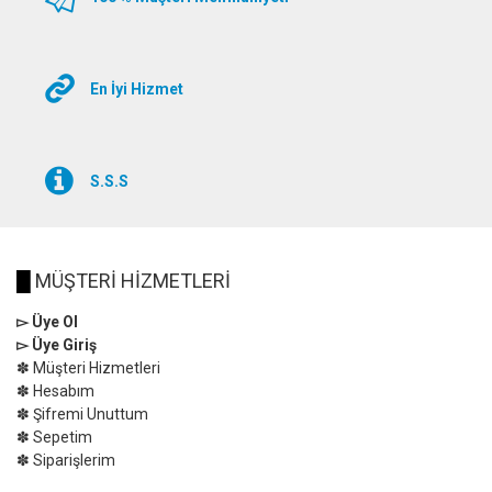
En İyi Hizmet
S.S.S
█
MÜŞTERİ HİZMETLERİ
▻ Üye Ol
▻ Üye Giriş
✽ Müşteri Hizmetleri
✽ Hesabım
✽ Şifremi Unuttum
✽ Sepetim
✽ Siparişlerim