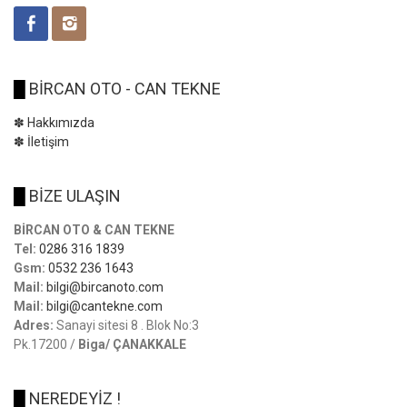
█
BİRCAN OTO - CAN TEKNE
✽ Hakkımızda
✽ İletişim
█
BİZE ULAŞIN
BİRCAN OTO & CAN TEKNE
Tel:
0286 316 1839
Gsm:
0532 236 1643
Mail:
bilgi@bircanoto.com
Mail:
bilgi@cantekne.com
Adres:
Sanayi sitesi 8 . Blok No:3
Pk.17200 /
Biga/ ÇANAKKALE
█
NEREDEYİZ !