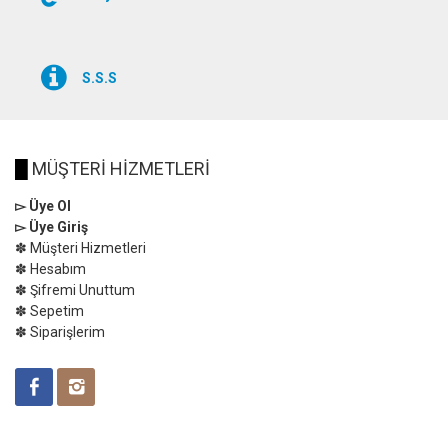
S.S.S
█
MÜŞTERİ HİZMETLERİ
▻ Üye Ol
▻ Üye Giriş
✽ Müşteri Hizmetleri
✽ Hesabım
✽ Şifremi Unuttum
✽ Sepetim
✽ Siparişlerim