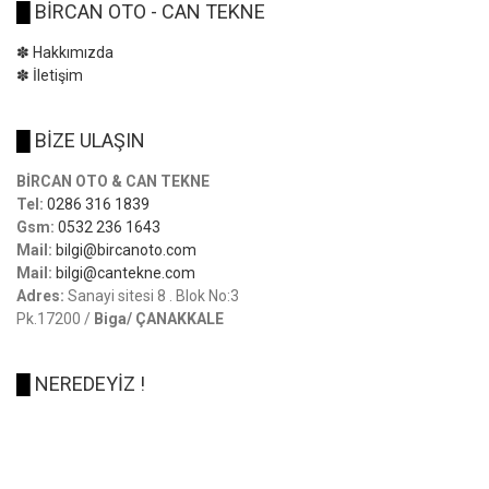
█
BİRCAN OTO - CAN TEKNE
✽ Hakkımızda
✽ İletişim
█
BİZE ULAŞIN
BİRCAN OTO & CAN TEKNE
Tel:
0286 316 1839
Gsm:
0532 236 1643
Mail:
bilgi@bircanoto.com
Mail:
bilgi@cantekne.com
Adres:
Sanayi sitesi 8 . Blok No:3
Pk.17200 /
Biga/ ÇANAKKALE
█
NEREDEYİZ !