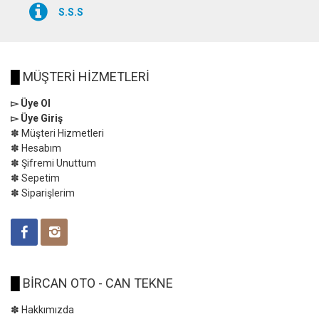
S.S.S
█
MÜŞTERİ HİZMETLERİ
▻ Üye Ol
▻ Üye Giriş
✽ Müşteri Hizmetleri
✽ Hesabım
✽ Şifremi Unuttum
✽ Sepetim
✽ Siparişlerim
█
BİRCAN OTO - CAN TEKNE
✽ Hakkımızda