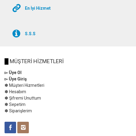
En İyi Hizmet
S.S.S
█
MÜŞTERİ HİZMETLERİ
▻ Üye Ol
▻ Üye Giriş
✽ Müşteri Hizmetleri
✽ Hesabım
✽ Şifremi Unuttum
✽ Sepetim
✽ Siparişlerim