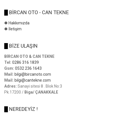
█
BİRCAN OTO - CAN TEKNE
✽ Hakkımızda
✽ İletişim
█
BİZE ULAŞIN
BİRCAN OTO & CAN TEKNE
Tel:
0286 316 1839
Gsm:
0532 236 1643
Mail:
bilgi@bircanoto.com
Mail:
bilgi@cantekne.com
Adres:
Sanayi sitesi 8 . Blok No:3
Pk.17200 /
Biga/ ÇANAKKALE
█
NEREDEYİZ !