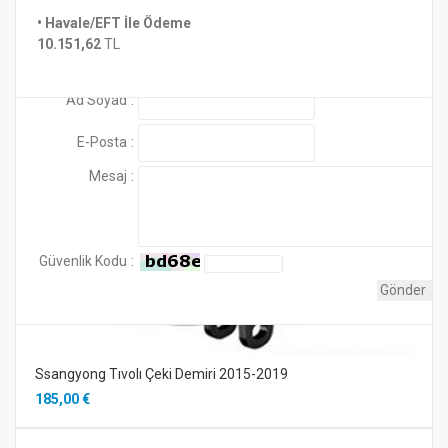
Montaj ve Proje Bedeli Fiyatlara Dahil Değildir.
• Havale/EFT İle Ödeme
Henüz yorum yapılmamış
Benzer Ürünler
10.151,62
TL
Ürünle birlikte 7 pin standart elektrik tesisatı
gönderilmektedir..
Yorum Ekle
Ad Soyad
:
E-Posta
:
Mesaj
:
Güvenlik Kodu
:
Ssangyong Tıvolı Çeki Demiri 2015-2019
185,00 €