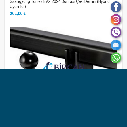
Ssangyong Torres EVX 2024 Sonrası Çeki Demiri (Hybrid
Uyumlu )
202,00 €
Ssangyong Tıvolı Sökülebilinir Çeki Demiri 2019 Sonrası
275,00 €