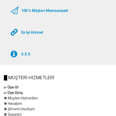
100 % Müşteri Memnuniyeti
En İyi Hizmet
S.S.S
█
MÜŞTERİ HİZMETLERİ
▻ Üye Ol
▻ Üye Giriş
✽ Müşteri Hizmetleri
✽ Hesabım
✽ Şifremi Unuttum
✽ Sepetim