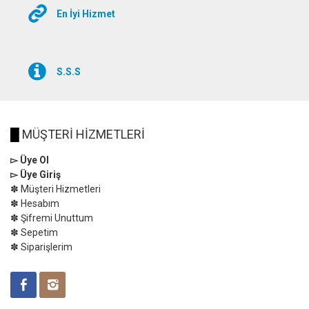
En İyi Hizmet
S.S.S
█
MÜŞTERİ HİZMETLERİ
▻ Üye Ol
▻ Üye Giriş
✽ Müşteri Hizmetleri
✽ Hesabım
✽ Şifremi Unuttum
✽ Sepetim
✽ Siparişlerim