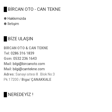
█
BİRCAN OTO - CAN TEKNE
✽ Hakkımızda
✽ İletişim
█
BİZE ULAŞIN
BİRCAN OTO & CAN TEKNE
Tel:
0286 316 1839
Gsm:
0532 236 1643
Mail:
bilgi@bircanoto.com
Mail:
bilgi@cantekne.com
Adres:
Sanayi sitesi 8 . Blok No:3
Pk.17200 /
Biga/ ÇANAKKALE
█
NEREDEYİZ !