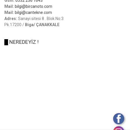
Gsm:
0532 236 1643
Mail:
bilgi@bircanoto.com
Mail:
bilgi@cantekne.com
Adres:
Sanayi sitesi 8 . Blok No:3
Pk.17200 /
Biga/ ÇANAKKALE
█
NEREDEYİZ !