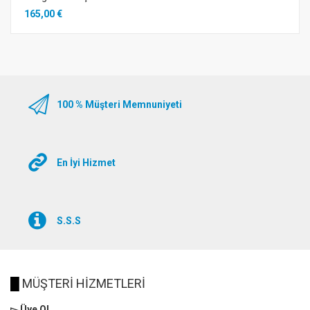
165,00 €
100 % Müşteri Memnuniyeti
En İyi Hizmet
S.S.S
█
MÜŞTERİ HİZMETLERİ
▻ Üye Ol