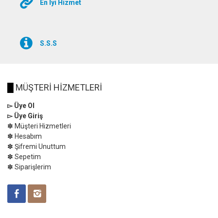
En İyi Hizmet
S.S.S
█
MÜŞTERİ HİZMETLERİ
▻ Üye Ol
▻ Üye Giriş
✽ Müşteri Hizmetleri
✽ Hesabım
✽ Şifremi Unuttum
✽ Sepetim
✽ Siparişlerim