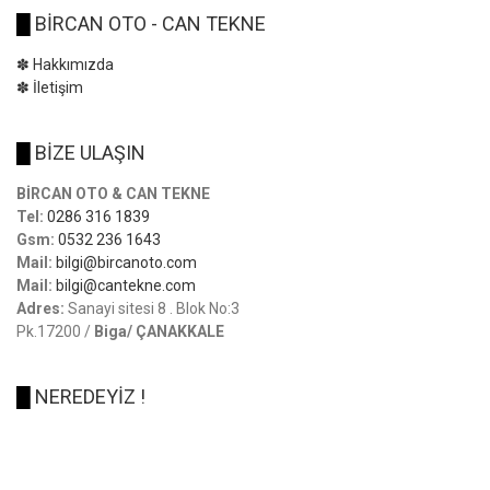
█
BİRCAN OTO - CAN TEKNE
✽ Hakkımızda
✽ İletişim
█
BİZE ULAŞIN
BİRCAN OTO & CAN TEKNE
Tel:
0286 316 1839
Gsm:
0532 236 1643
Mail:
bilgi@bircanoto.com
Mail:
bilgi@cantekne.com
Adres:
Sanayi sitesi 8 . Blok No:3
Pk.17200 /
Biga/ ÇANAKKALE
█
NEREDEYİZ !