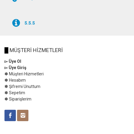
S.S.S
█
MÜŞTERİ HİZMETLERİ
▻ Üye Ol
▻ Üye Giriş
✽ Müşteri Hizmetleri
✽ Hesabım
✽ Şifremi Unuttum
✽ Sepetim
✽ Siparişlerim