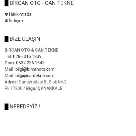
█
BİRCAN OTO - CAN TEKNE
✽ Hakkımızda
✽ İletişim
█
BİZE ULAŞIN
BİRCAN OTO & CAN TEKNE
Tel:
0286 316 1839
Gsm:
0532 236 1643
Mail:
bilgi@bircanoto.com
Mail:
bilgi@cantekne.com
Adres:
Sanayi sitesi 8 . Blok No:3
Pk.17200 /
Biga/ ÇANAKKALE
█
NEREDEYİZ !