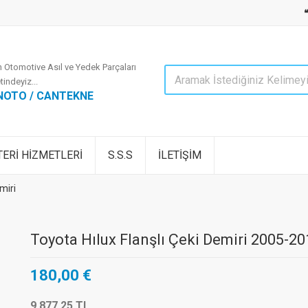
 Otomotive Asıl ve Yedek Parçaları
tindeyiz...
NOTO / CANTEKNE
ERİ HİZMETLERİ
S.S.S
İLETİŞİM
miri
Toyota Hılux Flanşlı Çeki Demiri 2005-20
180,00 €
9.877,25 TL