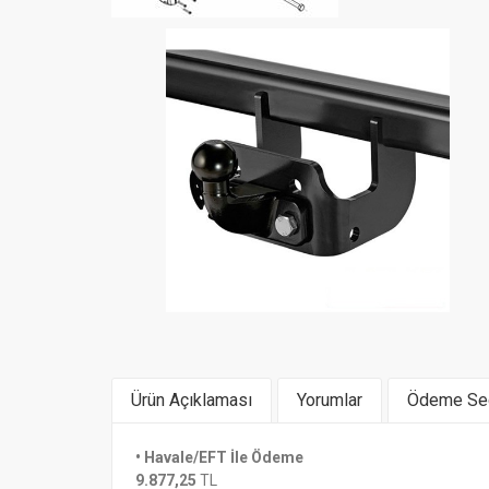
Ürün Açıklaması
Yorumlar
Ödeme Seç
Montaj ve Proje Bedeli Fiyatlara Dahil Değil
• Havale/EFT İle Ödeme
Benzer Ürünler
9.877,25
TL