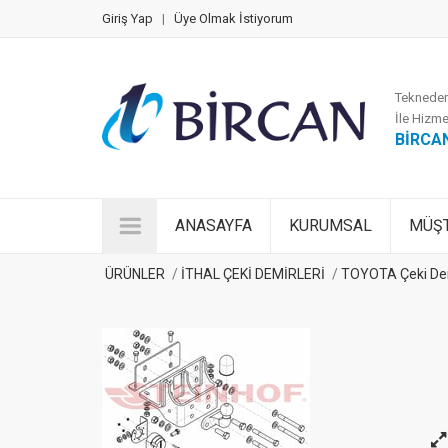
Giriş Yap
|
Üye Olmak İstiyorum
Tekneden
İle Hizme
BİRCA
ANASAYFA
KURUMSAL
MÜŞT
ÜRÜNLER
İTHAL ÇEKİ DEMİRLERİ
TOYOTA Çeki De