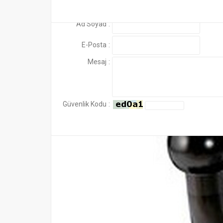
Ad Soyad
:
E-Posta
:
Mesaj
:
Güvenlik Kodu
: