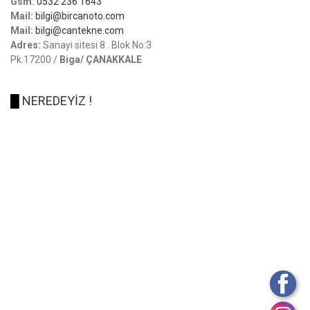
Gsm:
0532 236 1643
Mail:
bilgi@bircanoto.com
Mail:
bilgi@cantekne.com
Adres:
Sanayi sitesi 8 . Blok No:3
Pk.17200 /
Biga/ ÇANAKKALE
█
NEREDEYİZ !