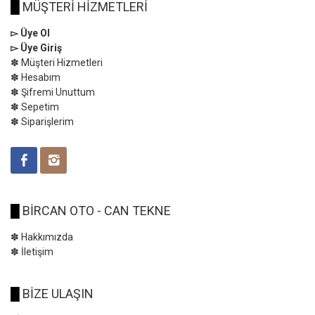
█
MÜŞTERİ HİZMETLERİ
▻ Üye Ol
▻ Üye Giriş
✽ Müşteri Hizmetleri
✽ Hesabım
✽ Şifremi Unuttum
✽ Sepetim
✽ Siparişlerim
█
BİRCAN OTO - CAN TEKNE
✽ Hakkımızda
✽ İletişim
█
BİZE ULAŞIN