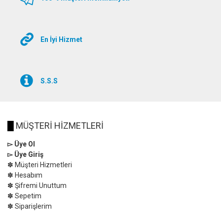
En İyi Hizmet
S.S.S
█
MÜŞTERİ HİZMETLERİ
▻ Üye Ol
▻ Üye Giriş
✽ Müşteri Hizmetleri
✽ Hesabım
✽ Şifremi Unuttum
✽ Sepetim
✽ Siparişlerim