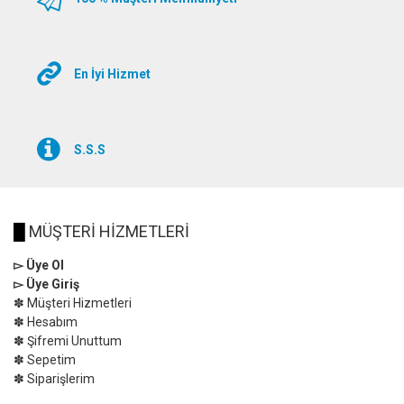
En İyi Hizmet
S.S.S
█
MÜŞTERİ HİZMETLERİ
▻ Üye Ol
▻ Üye Giriş
✽ Müşteri Hizmetleri
✽ Hesabım
✽ Şifremi Unuttum
✽ Sepetim
✽ Siparişlerim