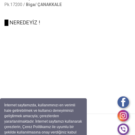
Pk.17200 /
Biga/ ÇANAKKALE
█
NEREDEYİZ !
İnternet sayfamızda, kullanımınızı en verimli
hale getirebilmek ve kullanıcı deneyiminizi
geliştirmek amacıyla; çerezlerden
yararlanılmaktadır. İnternet sayfamızı kullanarak
çerezlerin, Çerez Politikamız ile uyumlu bir
şekilde kullanılmasına onay verdiğiniz kabul