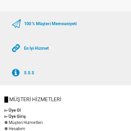
100 % Müşteri Memnuniyeti
En İyi Hizmet
S.S.S
█
MÜŞTERİ HİZMETLERİ
▻ Üye Ol
▻ Üye Giriş
✽ Müşteri Hizmetleri
✽ Hesabım