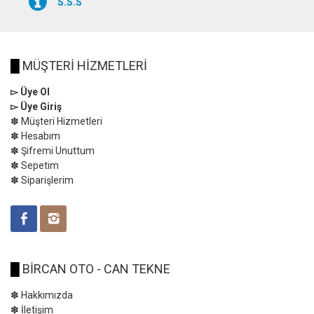
S.S.S
█
MÜŞTERİ HİZMETLERİ
▻ Üye Ol
▻ Üye Giriş
✽ Müşteri Hizmetleri
✽ Hesabım
✽ Şifremi Unuttum
✽ Sepetim
✽ Siparişlerim
█
BİRCAN OTO - CAN TEKNE
✽ Hakkımızda
✽ İletişim