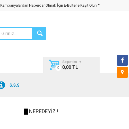
❝
Kampanyalardan Haberdar Olmak İçin E-Bültene Kayıt Olun
❞
Sepetim
0,00 TL
S.S.S
█
NEREDEYİZ !