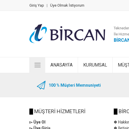
Giriş Yap
|
Üye Olmak İstiyorum
Tekneden
İle Hizme
BİRCA
ANASAYFA
KURUMSAL
MÜŞT
100 % Müşteri Memnuniyeti
█
MÜŞTERİ HİZMETLERİ
█
BİRC
▻ Üye Ol
✽ Hakkı
▻ Üye Giriş
✽ İletiş