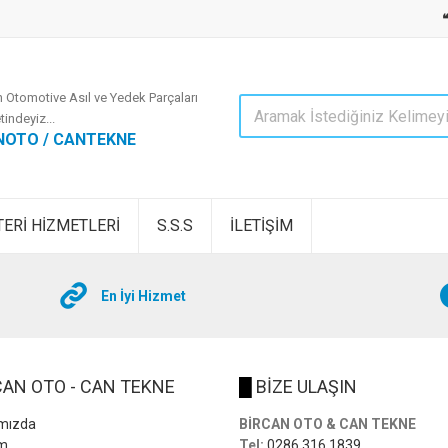
 Otomotive Asıl ve Yedek Parçaları
tindeyiz...
NOTO / CANTEKNE
ERİ HİZMETLERİ
S.S.S
İLETİŞİM
En İyi Hizmet
AN OTO - CAN TEKNE
█
BİZE ULAŞIN
mızda
BİRCAN OTO & CAN TEKNE
im
Tel:
0286 316 1839